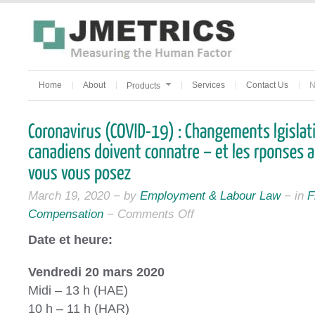
Home
About
Services
Contact Us
N
Products
March 19, 2020 − by
Employment & Labour Law
− in
F
Compensation
−
Comments Off
Date et heure:
Vendredi 20 mars 2020
Midi – 13 h (HAE)
10 h – 11 h (HAR)